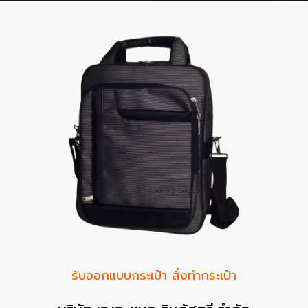
รับออกแบบกระเป๋า สั่งทำกระเป๋า