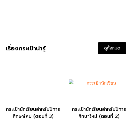
สินค้า
เมนู
กระเป๋ามาใหม่
หน้าแรก
กระเป๋ายอดนิยม
สินค้า
กระเป๋าสำเร็จรูป
บริการของเรา
กระเป๋าคาดเอว
เกี่ยวกับเรา
กระเป๋าเดินทาง
บทความ
ดูทั้งหมด
ติดต่อเรา
ติดต่อเรา