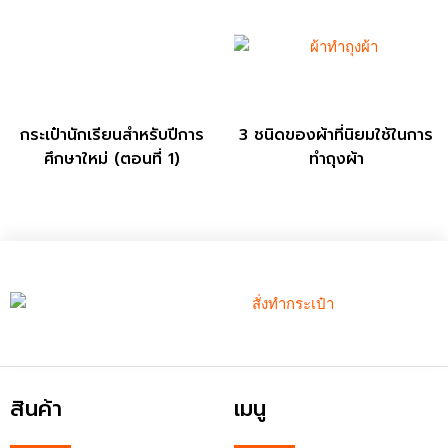
37/49-50 ซอยเพชรเกษม 31/3 ถนนเพชรเกษม แขวงบาง
หว้า เขตภาษีเจริญ กรุงเทพมหานคร 10160
02 457 1287
,
02 467 0813
,
081 804 1908
jj_bag_industry@yahoo.com
LINE ID: jjbag
Bag Creator by jj-bag.com
© 2021, JJ Bag Industry. All rights reserved